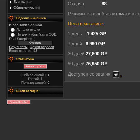
Events:
[519]
Отдача
68
Обновления:
[66]
Режимы стрельбы: автоматичес
Поделись мнением
Цена в магазине:
И все-таки Sopmod
Лучшая пушка
1 день
1,425 GP
Но для нубов (как и CQB,
Dual Scorpions..)
7 дней
6,990 GP
Результаты
|
Архив опросов
Всего ответов:
98
30 дней
27,800 GP
Статистика
90 дней
76,950 GP
Доступен со звания:
Сейчас онлайн:
1
Гостей:
1
Пользователей:
0
Были сегодня: