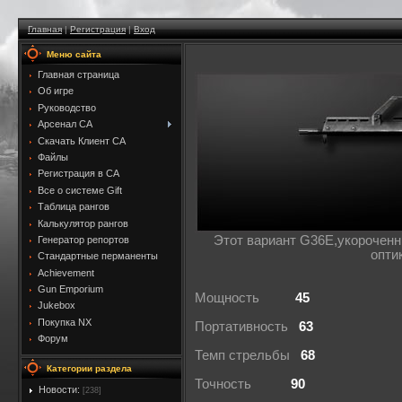
Главная
|
Регистрация
|
Вход
Меню сайта
Главная страница
Об игре
Руководство
Арсенал CA
Скачать Клиент CA
Файлы
Регистрация в CA
Все о системе Gift
Таблица рангов
Калькулятор рангов
Этот вариант G36E,укороченн
Генератор репортов
оптик
Стандартные перманенты
Achievement
Gun Emporium
Мощность
45
Jukebox
Покупка NX
Портативность
63
Форум
Темп стрельбы
68
Категории раздела
Точность
90
Новости:
[238]