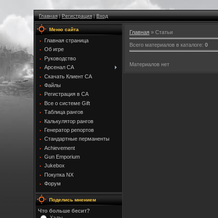
Главная
|
Регистрация
|
Вход
Меню сайта
Главная
»
Статьи
Главная страница
Всего материалов в каталоге
:
0
Об игре
Руководство
Материалов нет
Арсенал CA
Скачать Клиент CA
Файлы
Регистрация в CA
Все о системе Gift
Таблица рангов
Калькулятор рангов
Генератор репортов
Стандартные перманенты
Achievement
Gun Emporium
Jukebox
Покупка NX
Форум
Поделись мнением
Что больше бесит?
Хэды