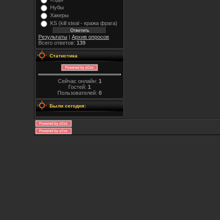
Нубы
Хакеры
KS (kill steal - кража фрага)
Результаты
|
Архив опросов
Всего ответов:
139
Статистика
Сейчас онлайн:
1
Гостей:
1
Пользователей:
0
Были сегодня: