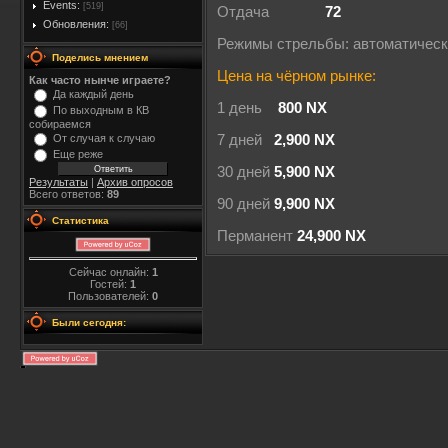
Events:
[519]
Отдача
72
Обновления:
[66]
Режимы стрельбы: автоматичес
Поделись мнением
Цена на чёрном рынке:
Как часто нынче играете?
Да каждый день
1 день
800 NX
По выходным в КВ
собираемся
От случая к случаю
7 дней
2,900 NX
Еще реже
30 дней
5,900 NX
Результаты
|
Архив опросов
Всего ответов:
89
90 дней
9,900 NX
Статистика
Перманент
24,900 NX
Сейчас онлайн:
1
Гостей:
1
Пользователей:
0
Были сегодня: