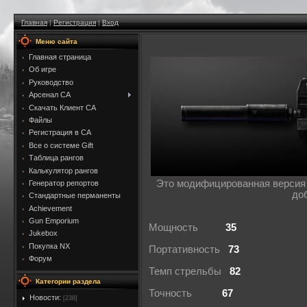
Главная
|
Регистрация
|
Вход
Меню сайта
Главная страница
Об игре
Руководство
Арсенал CA
Скачать Клиент CA
Файлы
Регистрация в CA
Все о системе Gift
Таблица рангов
Калькулятор рангов
Это модифицированная версия 
Генератор репортов
до
Стандартные перманенты
Achievement
Gun Emporium
Мощность
35
Jukebox
Покупка NX
Портативность
73
Форум
Темп стрельбы
82
Категории раздела
Точность
67
Новости:
[238]