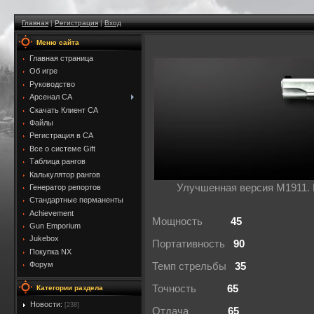
Главная
|
Регистрация
|
Вход
Меню сайта
Главная страница
Об игре
Руководство
Арсенал CA
Скачать Клиент CA
Файлы
Регистрация в CA
Все о системе Gift
Таблица рангов
Калькулятор рангов
Улучшенная версия M1911. 
Генератор репортов
Стандартные перманенты
Achievement
Мощность
45
Gun Emporium
Jukebox
Портативность
90
Покупка NX
Форум
Темп стрельбы
35
Точность
65
Категории раздела
Новости:
[238]
Отдача
65