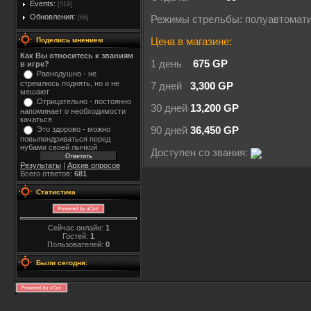
Events:
[519]
Обновления:
[66]
Режимы стрельбы: полуавтомат
Поделись мнением
Цена в магазине:
Как Вы относитесь к званиям
1 день
675 GP
в игре?
Равнодушно - не
стремлюсь поднять, но и не
7 дней
3,300 GP
мешают
Отрицательно - постоянно
30 дней
13,200 GP
напоминает о необходимости
качаться
Это здорово - можно
90 дней
36,450 GP
повыпендриваться перед
нубами своей лычкой
Доступен со звания:
Результаты
|
Архив опросов
Всего ответов:
681
Статистика
Сейчас онлайн:
1
Гостей:
1
Пользователей:
0
Были сегодня: