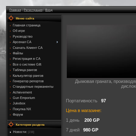
Главная
|
Регистрация
|
Вход
Меню сайта
Главная страница
Об игре
Руководство
Арсенал CA
Скачать Клиент CA
Файлы
Регистрация в CA
Все о системе Gift
Таблица рангов
Калькулятор рангов
Дымовая граната, производя
Генератор репортов
дислок
Стандартные перманенты
Achievement
Gun Emporium
Портативность
97
Jukebox
Покупка NX
Цена в магазине:
Форум
1 день
200 GP
Категории раздела
7 дней
980 GP
Новости:
[238]