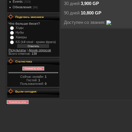
Events:
[519]
30 дней
3,900 GP
Обновления:
[66]
90 дней
10,800 GP
Поделись мнением
Доступен со звания:
Что больше бесит?
Хэды
Нубы
Хакеры
KS (kill steal - кража фрага)
Результаты
|
Архив опросов
Всего ответов:
139
Статистика
Сейчас онлайн:
1
Гостей:
1
Пользователей:
0
Были сегодня: