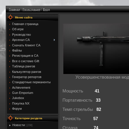
Главная
|
Регистрация
|
Вход
Меню сайта
Главная страница
Об игре
Руководство
Арсенал CA
Скачать Клиент CA
Файлы
Регистрация в CA
Все о системе Gift
Таблица рангов
Калькулятор рангов
Усовершенствованная мод
Генератор репортов
Стандартные перманенты
Achievement
Мощность
41
Gun Emporium
Jukebox
Портативность
33
Покупка NX
Форум
Темп стрельбы
82
Точность
57
Категории раздела
Новости:
[238]
Отдача
74