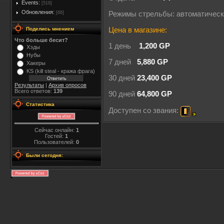
Events:
[519]
Обновления:
[66]
Режимы стрельбы: автоматичес
Поделись мнением
Цена в магазине:
Что больше бесит?
1 день
1,200 GP
Хэды
Нубы
7 дней
5,880 GP
Хакеры
KS (kill steal - кража фрага)
30 дней
23,400 GP
Результаты
|
Архив опросов
Всего ответов:
139
90 дней
64,800 GP
Статистика
Доступен со звания:
Сейчас онлайн:
1
Гостей:
1
Пользователей:
0
Были сегодня: