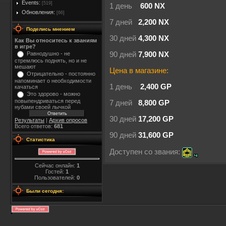
Events:
[519]
1 день
600 NX
Обновления:
[66]
7 дней
2,200 NX
Поделись мнением
30 дней
4,300 NX
Как Вы относитесь к званиям
в игре?
Равнодушно - не
90 дней
7,900 NX
стремлюсь поднять, но и не
мешают
Цена в магазине:
Отрицательно - постоянно
напоминает о необходимости
1 день
2,400 GP
качаться
Это здорово - можно
повыпендриваться перед
7 дней
8,800 GP
нубами своей лычкой
30 дней
17,200 GP
Результаты
|
Архив опросов
Всего ответов:
681
90 дней
31,600 GP
Статистика
Доступен со звания:
Сейчас онлайн:
1
Гостей:
1
Пользователей:
0
Были сегодня: