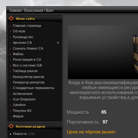
Главная
|
Регистрация
|
Вход
Меню сайта
Главная страница
Об игре
Руководство
Арсенал CA
Скачать Клиент CA
Файлы
Регистрация в CA
Все о системе Gift
Таблица рангов
Калькулятор рангов
Когда в бою,высококвалифициро
Генератор репортов
любые имеющиеся ресурс
Стандартные перманенты
многократного использования,
Achievement
взрывные устройства,а дл
Gun Emporium
Jukebox
Покупка NX
Мощность
85
Форум
Портативность
97
Категории раздела
Цена на чёрном рынке:
Новости:
[238]