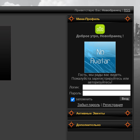
Приветствую Вас
Новобранец
|
RSS
Мини-Профиль
Доброе утро, Новобранец !
Гость, мы рады вас видеть.
Пожалуйста зарегистрируйтесь или
авторизуйтесь!
Логин:
Пароль:
запомнить
Забыл пароль
|
Регистрация
Активные Эвенты
Дополнительно