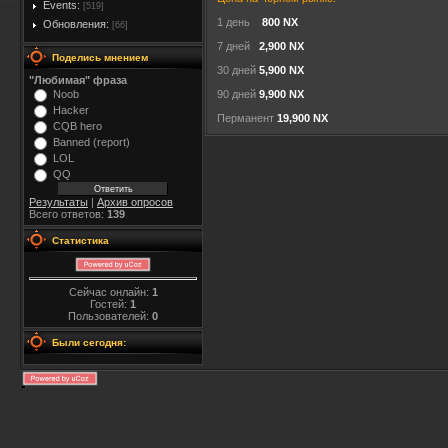
Events:
[519]
1 день
800 NX
Обновления:
[66]
7 дней
2,900 NX
Поделись мнением
30 дней
5,900 NX
"Любимая" фраза
Noob
90 дней
9,900 NX
Hacker
Перманент
19,900 NX
CQB hero
Banned (report)
LOL
QQ
Результаты
|
Архив опросов
Всего ответов:
139
Статистика
Сейчас онлайн:
1
Гостей:
1
Пользователей:
0
Были сегодня: