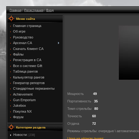
Главная
|
Регистрация
|
Вход
Меню сайта
Главная страница
Об игре
Руководство
Арсенал CA
Скачать Клиент CA
Файлы
Регистрация в CA
Все о системе Gift
Таблица рангов
Калькулятор рангов
Генератор репортов
Стандартные перманенты
Мощность
49
Achievement
Gun Emporium
Портативность
35
Jukebox
Темп стрельбы
80
Покупка NX
Точность
60
Форум
Отдача
72
Категории раздела
Режимы стрельбы: очередью \ автоматическ
Новости:
[238]
Цена на чёрном рынке: