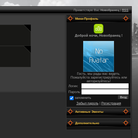
Приветствую Вас
Новобранец
|
RSS
Мини-Профиль
Доброй ночи, Новобранец !
Гость, мы рады вас видеть.
Пожалуйста зарегистрируйтесь или
авторизуйтесь!
Логин:
Пароль:
запомнить
Забыл пароль
|
Регистрация
Активные Эвенты
Дополнительно