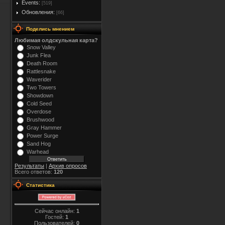
Events:
[519]
Обновления:
[66]
Поделись мнением
Любимая олдскульная карта?
Snow Valley
Junk Flea
Death Room
Rattlesnake
Waverider
Two Towers
Showdown
Cold Seed
Overdose
Brushwood
Gray Hammer
Power Surge
Sand Hog
Warhead
Результаты
|
Архив опросов
Всего ответов:
120
Статистика
Сейчас онлайн:
1
Гостей:
1
Пользователей:
0