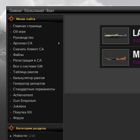
Главная
|
Регистрация
|
Вход
Меню сайта
Главная страница
Об игре
Руководство
Арсенал CA
Скачать Клиент CA
Файлы
Регистрация в CA
Все о системе Gift
Таблица рангов
Калькулятор рангов
Генератор репортов
Стандартные перманенты
Achievement
Gun Emporium
Jukebox
Покупка NX
Форум
Категории раздела
Новости:
[238]