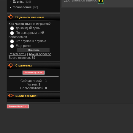
Доступена со звания:
Events:
[519]
Обновления:
[66]
Поделись мнением
Как часто нынче играете?
Да каждый день
По выходным в КВ
собираемся
От случая к случаю
Еще реже
Результаты
|
Архив опросов
Всего ответов:
89
Статистика
Сейчас онлайн:
1
Гостей:
1
Пользователей:
0
Были сегодня: