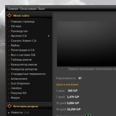
Главная
|
Регистрация
|
Вход
Меню сайта
Главная страница
Об игре
Руководство
Арсенал CA
Скачать Клиент CA
Файлы
Регистрация в CA
Все о системе Gift
Таблица рангов
Калькулятор рангов
Граната производит нелетальную вс
Генератор репортов
Стандартные перманенты
Портативность
97
Achievement
Gun Emporium
Цена в магазине:
Jukebox
1 день
300 GP
Покупка NX
7 дней
1,470 GP
Форум
30 дней
5,850 GP
Категории раздела
90 дней
16,200 GP
Новости:
[238]