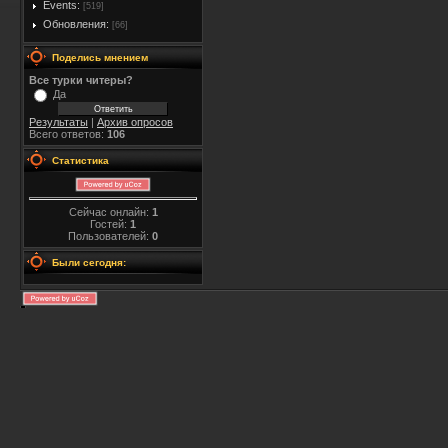
Events:
[519]
Обновления:
[66]
Поделись мнением
Все турки читеры?
Да
Результаты
|
Архив опросов
Всего ответов:
106
Статистика
Сейчас онлайн:
1
Гостей:
1
Пользователей:
0
Были сегодня: