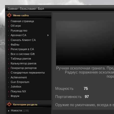
Главная
|
Регистрация
|
Вход
Меню сайта
Главная страница
Об игре
Руководство
Арсенал CA
Скачать Клиент CA
Файлы
Регистрация в CA
Все о системе Gift
Таблица рангов
Калькулятор рангов
Ручная осколочная граната. Пр
Генератор репортов
Радиус поражения осколкам
Стандартные перманенты
пор
Achievement
Gun Emporium
Jukebox
Мощность
75
Покупка NX
Форум
Портативность
97
Оружие по умолчанию, всегда в 
Категории раздела
Новости:
[238]