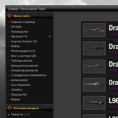
Главная
|
Регистрация
|
Вход
Меню сайта
Главная страница
Об игре
Руководство
Арсенал CA
Скачать Клиент CA
Файлы
Регистрация в CA
Все о системе Gift
Таблица рангов
Калькулятор рангов
Генератор репортов
Стандартные перманенты
Achievement
Gun Emporium
Jukebox
Покупка NX
Форум
Категории раздела
Новости:
[238]