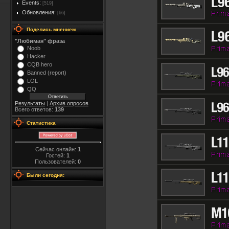
Events:
[519]
Обновления:
[66]
Поделись мнением
"Любимая" фраза
Noob
Hacker
CQB hero
Banned (report)
LOL
QQ
Результаты
|
Архив опросов
Всего ответов:
139
Статистика
Сейчас онлайн:
1
Гостей:
1
Пользователей:
0
Были сегодня: