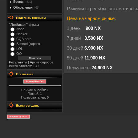
Events:
[519]
Обновления:
[66]
Режимы стрельбы: автоматичес
Поделись мнением
Цена на чёрном рынке:
"Любимая" фраза
1 день
900 NX
Noob
Hacker
7 дней
3,500 NX
CQB hero
Banned (report)
30 дней
6,900 NX
LOL
QQ
90 дней
11,900 NX
Результаты
|
Архив опросов
Всего ответов:
139
Перманент
24,900 NX
Статистика
Сейчас онлайн:
1
Гостей:
1
Пользователей:
0
Были сегодня: