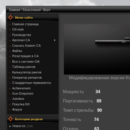
Главная
|
Регистрация
|
Вход
Меню сайта
Главная страница
Об игре
Руководство
Арсенал CA
Скачать Клиент CA
Файлы
Регистрация в CA
Все о системе Gift
Таблица рангов
Калькулятор рангов
Модифицированная версия Kri
Генератор репортов
Стандартные перманенты
Achievement
Мощность
34
Gun Emporium
Jukebox
Портативность
89
Покупка NX
Форум
Темп стрельбы
90
Точность
74
Категории раздела
Новости:
[238]
Отдача
63