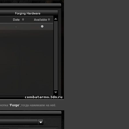
нопка "
Forge
”,тогда нажимаем на неё.