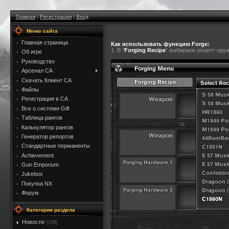
Главная
|
Регистрация
|
Вход
Меню сайта
Главная страница
Как использовать функцию Forge:
1. В "
Forging Recipe
” выбираем рецепт оруж
Об игре
Руководство
Арсенал CA
Скачать Клиент CA
Файлы
Регистрация в CA
Все о системе Gift
Таблица рангов
Калькулятор рангов
Генератор репортов
Стандартные перманенты
Achievement
Gun Emporium
Jukebox
Покупка NX
Форум
Категории раздела
Новости:
[238]