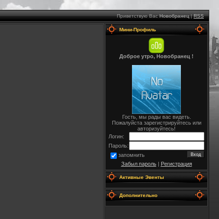
Приветствую Вас
Новобранец
|
RSS
Мини-Профиль
Доброе утро, Новобранец !
Гость, мы рады вас видеть.
Пожалуйста зарегистрируйтесь или
авторизуйтесь!
Логин:
Пароль:
запомнить
Забыл пароль
|
Регистрация
Активные Эвенты
Дополнительно