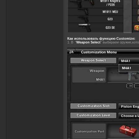
Как использовать функцию Customizе:
1. В "
Weapon Select
” выбираем оружие,кото