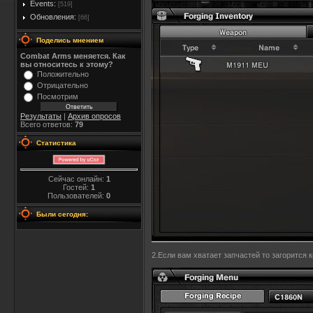
Events:
[519]
Обновления:
[66]
Поделись мнением
Combat Arms меняется. Как
вы относитесь к этому?
Положительно
Отрицательно
Посмотрим
Результаты
|
Архив опросов
Всего ответов:
79
Статистика
Сейчас онлайн:
1
Гостей:
1
Пользователей:
0
Были сегодня:
2.Если вам хватает запчастей то загорится к