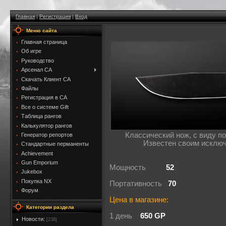
Главная
|
Регистрация
|
Вход
Меню сайта
Главная страница
Об игре
Руководство
Арсенал CA
Скачать Клиент CA
Файлы
Регистрация в CA
Все о системе Gift
Таблица рангов
Калькулятор рангов
Классический нож, с виду п
Генератор репортов
Известен своим исключ
Стандартные перманенты
Achievement
Gun Emporium
Мощность
52
Jukebox
Покупка NX
Портативность
70
Форум
Цена в магазине:
Категории раздела
1 день
650 GP
Новости:
[238]