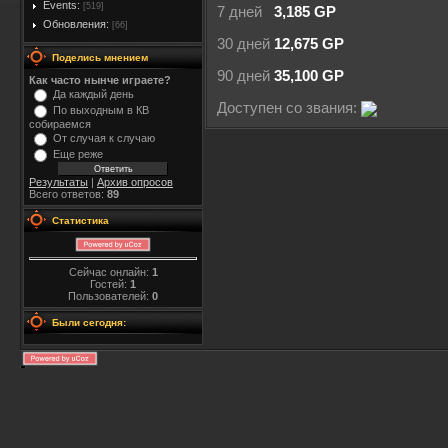
Events:
[519]
7 дней
3,185 GP
Обновления:
[66]
30 дней
12,675 GP
Поделись мнением
90 дней
35,100 GP
Как часто нынче играете?
Да каждый день
Доступен со звания:
По выходным в КВ
собираемся
От случая к случаю
Еще реже
Результаты
|
Архив опросов
Всего ответов:
89
Статистика
Сейчас онлайн:
1
Гостей:
1
Пользователей:
0
Были сегодня: