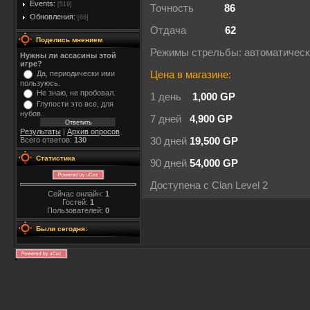
Events:
[519]
Точность
86
Обновления:
[66]
Отдача
62
Поделись мнением
Режимы стрельбы: автоматичес
Нужны ли ассасины этой
игре?
Да, периодически ими
Цена в магазине:
пользуюсь.
Не знаю, не пробовал.
1 день
1,000 GP
Глупости это все, для
нубов..
7 дней
4,900 GP
Результаты
|
Архив опросов
Всего ответов:
130
30 дней
19,500 GP
Статистика
90 дней
54,000 GP
Доступена с Clan Level 2
Сейчас онлайн:
1
Гостей:
1
Пользователей:
0
Были сегодня: