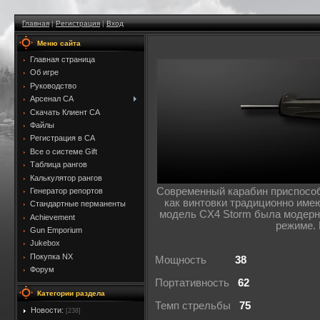
Главная
|
Регистрация
|
Вход
Меню сайта
Главная страница
Об игре
Руководство
Арсенал CA
Скачать Клиент CA
Файлы
Регистрация в CA
Все о системе Gift
Таблица рангов
Калькулятор рангов
Современный карабин приспособ
Генератор репортов
как винтовки традиционно име
Стандартные перманенты
модель CX4 Storm была модерни
Achievement
режиме. 
Gun Emporium
Jukebox
Покупка NX
Мощность
38
Форум
Портативность
62
Категории раздела
Темп стрельбы
75
Новости:
[238]