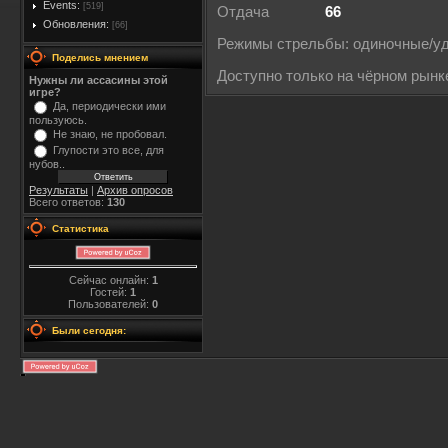
Events:
[519]
Отдача
66
Обновления:
[66]
Режимы стрельбы: одиночные/уд
Поделись мнением
Доступно только на чёрном рынк
Нужны ли ассасины этой
игре?
Да, периодически ими
пользуюсь.
Не знаю, не пробовал.
Глупости это все, для
нубов..
Результаты
|
Архив опросов
Всего ответов:
130
Статистика
Сейчас онлайн:
1
Гостей:
1
Пользователей:
0
Были сегодня: