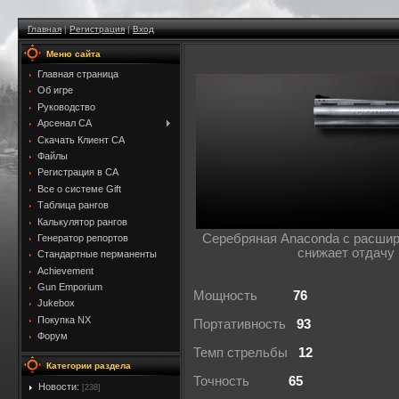
Главная
|
Регистрация
|
Вход
Меню сайта
Главная страница
Об игре
Руководство
Арсенал CA
Скачать Клиент CA
Файлы
Регистрация в CA
Все о системе Gift
Таблица рангов
Калькулятор рангов
Серебряная Anaconda с расши
Генератор репортов
снижает отдачу 
Стандартные перманенты
Achievement
Gun Emporium
Мощность
76
Jukebox
Покупка NX
Портативность
93
Форум
Темп стрельбы
12
Категории раздела
Точность
65
Новости:
[238]