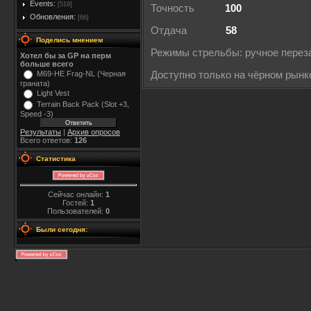
Events:
[519]
Точность
100
Обновления:
[66]
Отдача
58
Поделись мнением
Режимы стрельбы: ручное перез
Хотел бы за GP на перм
больше всего
M69-HE Frag-NL (Черная
Доступно только на чёрном рынк
граната)
Light Vest
Terrain Back Pack (Slot +3,
Speed -3)
Результаты
|
Архив опросов
Всего ответов:
126
Статистика
Сейчас онлайн:
1
Гостей:
1
Пользователей:
0
Были сегодня: