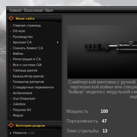
Главная
|
Регистрация
|
Вход
Меню сайта
Главная страница
Об игре
Руководство
Арсенал CA
Скачать Клиент CA
Файлы
Регистрация в CA
Все о системе Gift
Таблица рангов
Калькулятор рангов
Cнайперской винтовка с ручной
Генератор репортов
партизанской войны или специ
Стандартные перманенты
"bullpup" модели,с модульной с
Achievement
вид
Gun Emporium
Jukebox
Покупка NX
Мощность
100
Форум
Портативность
47
Категории раздела
Темп стрельбы
13
Новости:
[238]