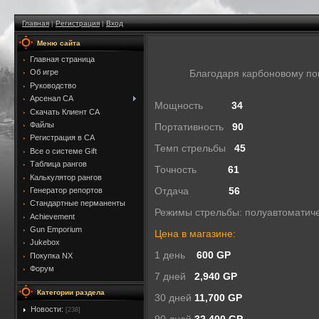
Главная
|
Регистрация
|
Вход
Меню сайта
Главная страница
Об игре
Благодаря карбоновому по
Руководство
Арсенал CA
Мощность
34
Скачать Клиент CA
Файлы
Портативность
90
Регистрация в CA
Темп стрельбы
45
Все о системе Gift
Таблица рангов
Точность
61
Калькулятор рангов
Генератор репортов
Отдача
56
Стандартные перманенты
Режимы стрельбы: полуавтоматич
Achievement
Gun Emporium
Цена в магазине:
Jukebox
1 день
600 GP
Покупка NX
Форум
7 дней
2,940 GP
Категории раздела
30 дней
11,700 GP
Новости:
[238]