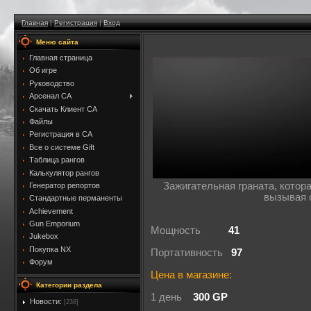
Главная
|
Регистрация
|
Вход
Меню сайта
Главная страница
Об игре
Руководство
Арсенал CA
Скачать Клиент CA
Файлы
Регистрация в CA
Все о системе Gift
Таблица рангов
Калькулятор рангов
Зажигательная граната, котор
Генератор репортов
вызывая 
Стандартные перманенты
Achievement
Gun Emporium
Мощность
41
Jukebox
Покупка NX
Портативность
97
Форум
Цена в магазине:
Категории раздела
1 день
300 GP
Новости:
[238]