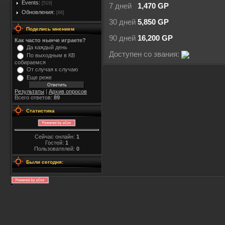
Events:
[519]
7 дней
1,470 GP
Обновления:
[66]
30 дней
5,850 GP
Поделись мнением
90 дней
16,200 GP
Как часто нынче играете?
Да каждый день
Доступен со звания:
По выходным в КВ
собираемся
От случая к случаю
Еще реже
Результаты
|
Архив опросов
Всего ответов:
89
Статистика
Сейчас онлайн:
1
Гостей:
1
Пользователей:
0
Были сегодня: