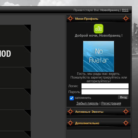
Приветствую Вас
Новобранец
|
RSS
Мини-Профиль
Доброй ночи, Новобранец !
Гость, мы рады вас видеть.
Пожалуйста зарегистрируйтесь или
авторизуйтесь!
Логин:
Пароль:
запомнить
Забыл пароль
|
Регистрация
Активные Эвенты
Дополнительно