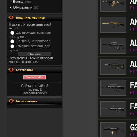
Events:
[519]
Обновления:
[66]
Поделись мнением
Нужны ли ассасины этой
игре?
Да, периодически ими
пользуюсь.
Не знаю, не пробовал.
Глупости это все, для
нубов..
Результаты
|
Архив опросов
Всего ответов:
130
Статистика
Сейчас онлайн:
2
Гостей:
2
Пользователей:
0
Были сегодня: