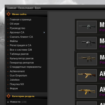
Главная
|
Регистрация
|
Вход
Меню сайта
Главная страница
Об игре
Руководство
Арсенал CA
Скачать Клиент CA
Файлы
Регистрация в CA
Все о системе Gift
Таблица рангов
Калькулятор рангов
Генератор репортов
Стандартные перманенты
Achievement
Gun Emporium
Jukebox
Покупка NX
Форум
Категории раздела
Новости:
[238]