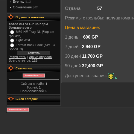
Events:
[519]
Обновления:
[66]
Отдача
57
Поделись мнением
Режимы стрельбы: полуавтомат
Хотел бы за GP на перм
Цена в магазине:
больше всего
M69-HE Frag-NL (Черная
граната)
1 день
600 GP
Light Vest
Terrain Back Pack (Slot +3,
7 дней
2,940 GP
Speed -3)
30 дней
11,700 GP
Результаты
|
Архив опросов
Всего ответов:
126
90 дней
32,400 GP
Статистика
Доступен со звания:
Сейчас онлайн:
1
Гостей:
1
Пользователей:
0
Были сегодня: