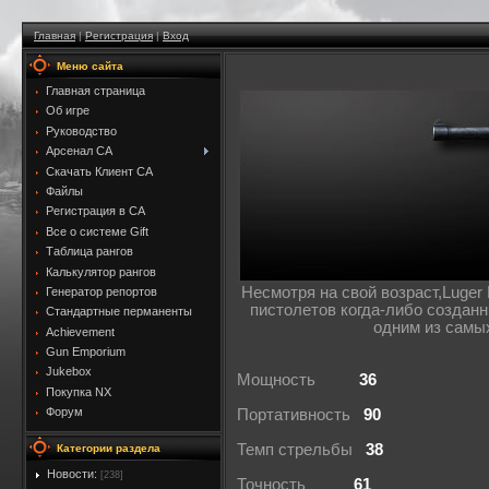
Главная
|
Регистрация
|
Вход
Меню сайта
Главная страница
Об игре
Руководство
Арсенал CA
Скачать Клиент CA
Файлы
Регистрация в CA
Все о системе Gift
Таблица рангов
Калькулятор рангов
Несмотря на свой возраст,Luge
Генератор репортов
пистолетов когда-либо создан
Стандартные перманенты
одним из самы
Achievement
Gun Emporium
Jukebox
Мощность
36
Покупка NX
Форум
Портативность
90
Темп стрельбы
38
Категории раздела
Новости:
[238]
Точность
61