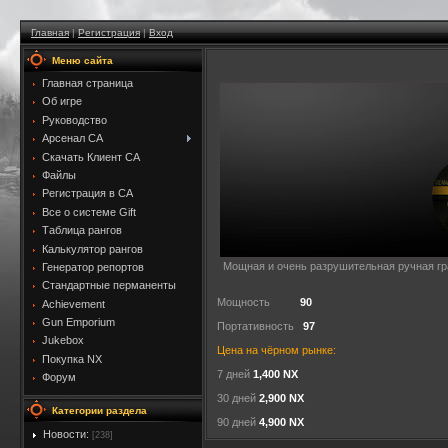
Главная
|
Регистрация
|
Вход
Меню сайта
Главная страница
Об игре
Руководство
Арсенал CA
Скачать Клиент CA
Файлы
Регистрация в CA
Все о системе Gift
Таблица рангов
Калькулятор рангов
Мощная и очень разрушительная ручная гр
Генератор репортов
Стандартные перманенты
Мощность
90
Achievement
Gun Emporium
Портативность
97
Jukebox
Цена на чёрном рынке:
Покупка NX
7 дней
1,400 NX
Форум
30 дней
2,900 NX
Категории раздела
90 дней
4,900 NX
Новости:
[238]