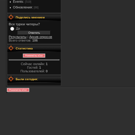
Events:
[519]
Обновления:
[66]
Поделись мнением
Все турки читеры?
Да
Результаты
|
Архив опросов
Всего ответов:
106
Статистика
Сейчас онлайн:
1
Гостей:
1
Пользователей:
0
Были сегодня: