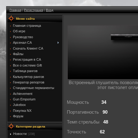
Главная
|
Регистрация
|
Вход
Меню сайта
Главная страница
Об игре
Руководство
Арсенал CA
Скачать Клиент CA
Файлы
Регистрация в CA
Все о системе Gift
Таблица рангов
Калькулятор рангов
Встроенный глушитель позволяе
Генератор репортов
этот пистолет отл
Стандартные перманенты
Achievement
Gun Emporium
Мощность
34
Jukebox
Покупка NX
Портативность
90
Форум
Темп стрельбы
48
Категории раздела
Точность
62
Новости:
[238]