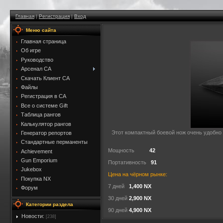
Главная
|
Регистрация
|
Вход
Меню сайта
Главная страница
Об игре
Руководство
Арсенал CA
Скачать Клиент CA
Файлы
Регистрация в CA
Все о системе Gift
Таблица рангов
Калькулятор рангов
Этот компактный боевой нож очень удобно 
Генератор репортов
Стандартные перманенты
Мощность
42
Achievement
Gun Emporium
Портативность
91
Jukebox
Цена на чёрном рынке:
Покупка NX
7 дней
1,400 NX
Форум
30 дней
2,900 NX
Категории раздела
90 дней
4,900 NX
Новости:
[238]