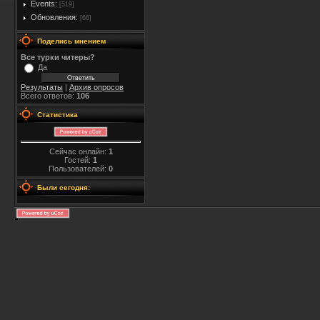
Events:
[519]
Обновления:
[66]
Поделись мнением
Все турки читеры?
Да
Результаты
|
Архив опросов
Всего ответов:
106
Статистика
Сейчас онлайн:
1
Гостей:
1
Пользователей:
0
Были сегодня: