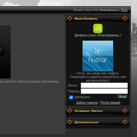
Приветствую Вас
Новобранец
|
RSS
Мини-Профиль
Доброе утро, Новобранец !
Гость, мы рады вас видеть.
Пожалуйста зарегистрируйтесь или
авторизуйтесь!
ие наносит меньше урона противнику.
Логин:
Пароль:
запомнить
Забыл пароль
|
Регистрация
Активные Эвенты
Дополнительно