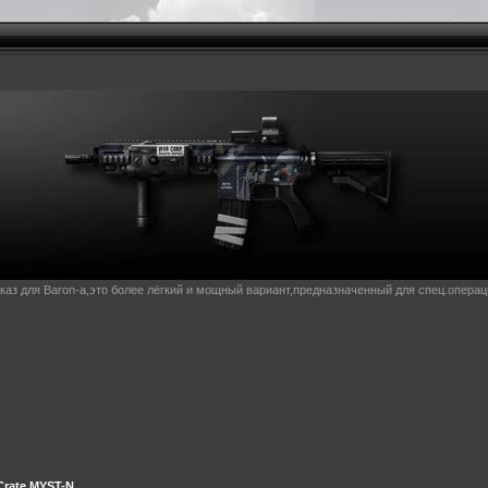
аказ для Baron-а,это более лёгкий и мощный вариант,предназначенный для спец.операц
Crate MYST-N