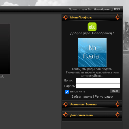
Приветствую Вас
Новобранец
|
RSS
Мини-Профиль
Доброе утро, Новобранец !
Гость, мы рады вас видеть.
Пожалуйста зарегистрируйтесь или
авторизуйтесь!
ий.
Логин:
Пароль:
запомнить
Забыл пароль
|
Регистрация
Активные Эвенты
Дополнительно