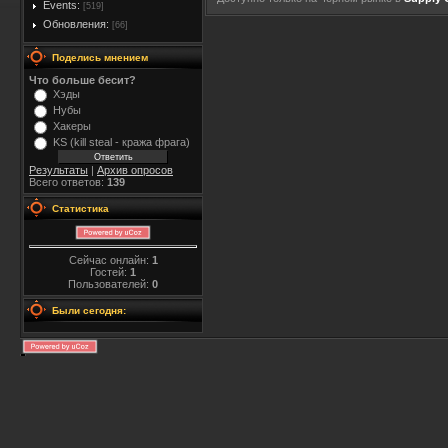
Events:
[519]
Обновления:
[66]
Поделись мнением
Что больше бесит?
Хэды
Нубы
Хакеры
KS (kill steal - кража фрага)
Результаты
|
Архив опросов
Всего ответов:
139
Статистика
Сейчас онлайн:
1
Гостей:
1
Пользователей:
0
Были сегодня: