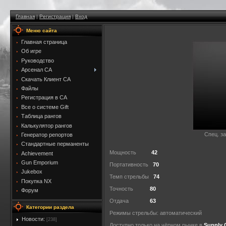
Главная
|
Регистрация
|
Вход
Меню сайта
Главная страница
Об игре
Руководство
Арсенал CA
Скачать Клиент CA
Файлы
Регистрация в CA
Все о системе Gift
Таблица рангов
Калькулятор рангов
Спец. з
Генератор репортов
Стандартные перманенты
Мощность
42
Achievement
Gun Emporium
Портативность
70
Jukebox
Темп стрельбы
74
Покупка NX
Точность
80
Форум
Отдача
63
Категории раздела
Режимы стрельбы: автоматический
Новости:
[238]
Доступно только на чёрном рынке в
Supply 