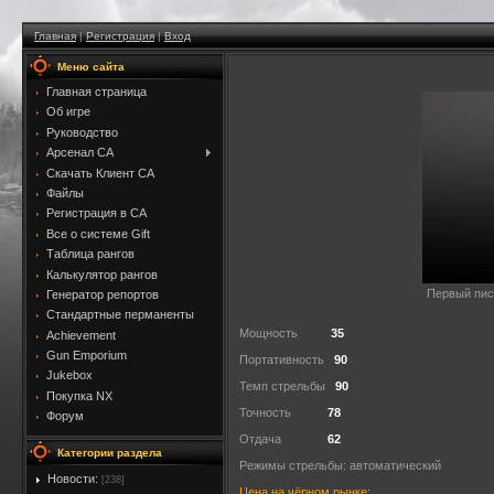
Главная
|
Регистрация
|
Вход
Меню сайта
Главная страница
Об игре
Руководство
Арсенал CA
Скачать Клиент CA
Файлы
Регистрация в CA
Все о системе Gift
Таблица рангов
Калькулятор рангов
Первый пис
Генератор репортов
Стандартные перманенты
Мощность
35
Achievement
Gun Emporium
Портативность
90
Jukebox
Темп стрельбы
90
Покупка NX
Точность
78
Форум
Отдача
62
Категории раздела
Режимы стрельбы: автоматический
Новости:
[238]
Цена на чёрном рынке: