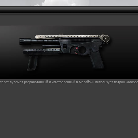
толет-пулемет разработанный и изготовленный в Малайзии использует патрон калибра