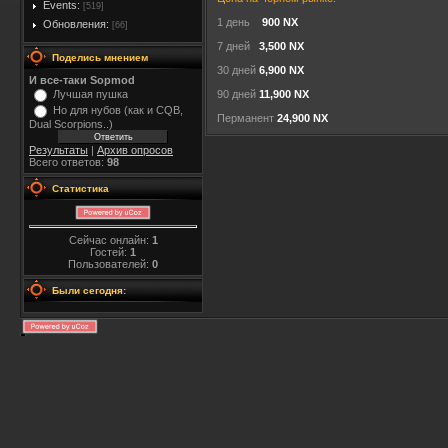
Events:
[519]
1 день
900 NX
Обновления:
[66]
7 дней
3,500 NX
Поделись мнением
30 дней
6,900 NX
И все-таки Sopmod
Лучшая пушка
90 дней
11,900 NX
Но для нубов (как и CQB,
Перманент
24,900 NX
Dual Scorpions..)
Результаты
|
Архив опросов
Всего ответов:
98
Статистика
Сейчас онлайн:
1
Гостей:
1
Пользователей:
0
Были сегодня: