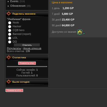
Events:
[519]
Цена в магазине:
Обновления:
[66]
1 день
1,200 GP
Поделись мнением
7 дней
5,880 GP
"Любимая" фраза
30 дней
23,400 GP
Noob
90 дней
64,800 GP
Hacker
CQB hero
Доступен со звания:
Banned (report)
LOL
QQ
Результаты
|
Архив опросов
Всего ответов:
139
Статистика
Сейчас онлайн:
1
Гостей:
1
Пользователей:
0
Были сегодня: