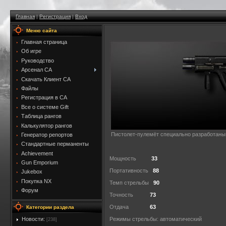
Главная
|
Регистрация
|
Вход
Меню сайта
Главная страница
Об игре
Руководство
Арсенал CA
Скачать Клиент CA
Файлы
Регистрация в CA
Все о системе Gift
Таблица рангов
Калькулятор рангов
Пистолет-пулемёт специально разработаный
Генератор репортов
Стандартные перманенты
Achievement
Мощность
33
Gun Emporium
Портативность
88
Jukebox
Покупка NX
Темп стрельбы
90
Форум
Точность
73
Отдача
63
Категории раздела
Новости:
Режимы стрельбы: автоматический
[238]