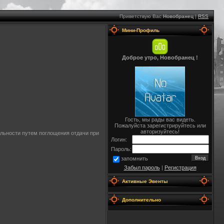
Приветствую Вас
Новобранец
|
RSS
Мини-Профиль
Доброе утро, Новобранец !
Гость, мы рады вас видеть.
Пожалуйста зарегистрируйтесь или
авторизуйтесь!
льности путем поглощения отдачи при
Логин:
Пароль:
запомнить
Забыл пароль
|
Регистрация
Активные Эвенты
Дополнительно