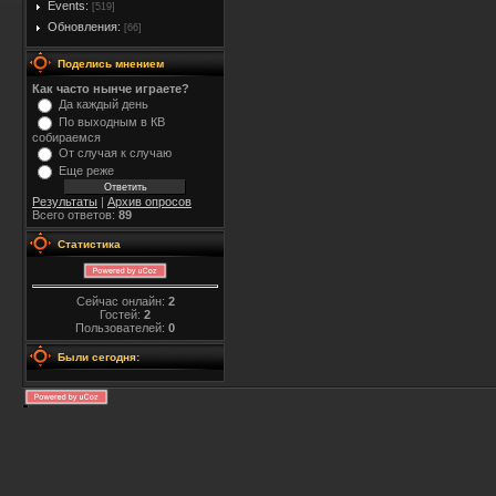
Events:
[519]
Обновления:
[66]
Поделись мнением
Как часто нынче играете?
Да каждый день
По выходным в КВ
собираемся
От случая к случаю
Еще реже
Результаты
|
Архив опросов
Всего ответов:
89
Статистика
Сейчас онлайн:
2
Гостей:
2
Пользователей:
0
Были сегодня: