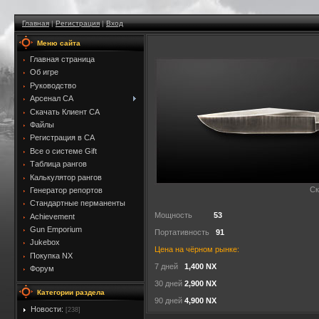
Главная
|
Регистрация
|
Вход
Меню сайта
Главная страница
Об игре
Руководство
Арсенал CA
Скачать Клиент CA
Файлы
Регистрация в CA
Все о системе Gift
Таблица рангов
Калькулятор рангов
Ск
Генератор репортов
Стандартные перманенты
Мощность
53
Achievement
Gun Emporium
Портативность
91
Jukebox
Цена на чёрном рынке:
Покупка NX
7 дней
1,400 NX
Форум
30 дней
2,900 NX
Категории раздела
90 дней
4,900 NX
Новости:
[238]