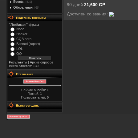
Events:
[519]
90 дней
21,600 GP
Обновления:
[66]
Доступен со звания:
Поделись мнением
"Любимая" фраза
Noob
Hacker
CQB hero
Banned (report)
LOL
QQ
Результаты
|
Архив опросов
Всего ответов:
139
Статистика
Сейчас онлайн:
1
Гостей:
1
Пользователей:
0
Были сегодня: