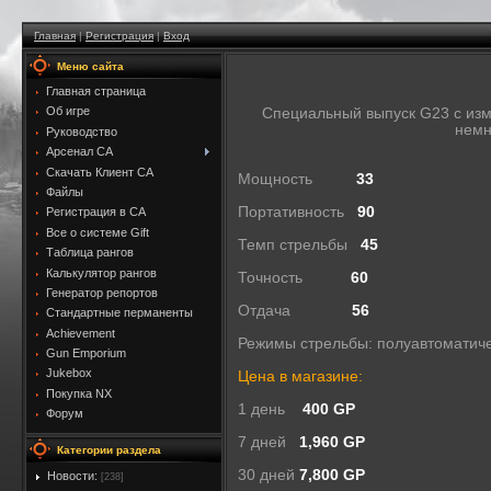
Главная
|
Регистрация
|
Вход
Меню сайта
Главная страница
Об игре
Специальный выпуск G23 с изм
немн
Руководство
Арсенал CA
Скачать Клиент CA
Мощность
33
Файлы
Портативность
90
Регистрация в CA
Все о системе Gift
Темп стрельбы
45
Таблица рангов
Калькулятор рангов
Точность
60
Генератор репортов
Отдача
56
Стандартные перманенты
Achievement
Режимы стрельбы: полуавтоматич
Gun Emporium
Jukebox
Цена в магазине:
Покупка NX
1 день
400 GP
Форум
7 дней
1,960 GP
Категории раздела
30 дней
7,800 GP
Новости:
[238]