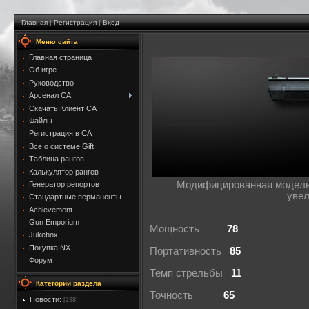
Главная
|
Регистрация
|
Вход
Меню сайта
Главная страница
Об игре
Руководство
Арсенал CA
Скачать Клиент CA
Файлы
Регистрация в CA
Все о системе Gift
Таблица рангов
Калькулятор рангов
Модифицированная модель 
Генератор репортов
увел
Стандартные перманенты
Achievement
Gun Emporium
Мощность
78
Jukebox
Покупка NX
Портативность
85
Форум
Темп стрельбы
11
Категории раздела
Точность
65
Новости:
[238]