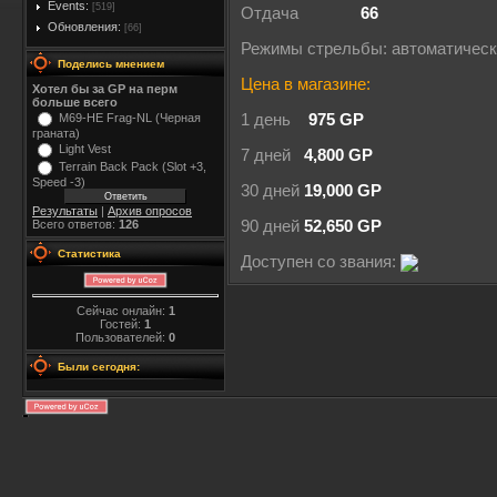
Events:
[519]
Отдача
66
Обновления:
[66]
Режимы стрельбы: автоматичес
Поделись мнением
Цена в магазине:
Хотел бы за GP на перм
больше всего
M69-HE Frag-NL (Черная
1 день
975 GP
граната)
Light Vest
7 дней
4,800 GP
Terrain Back Pack (Slot +3,
Speed -3)
30 дней
19,000 GP
Результаты
|
Архив опросов
Всего ответов:
126
90 дней
52,650 GP
Статистика
Доступен со звания:
Сейчас онлайн:
1
Гостей:
1
Пользователей:
0
Были сегодня: