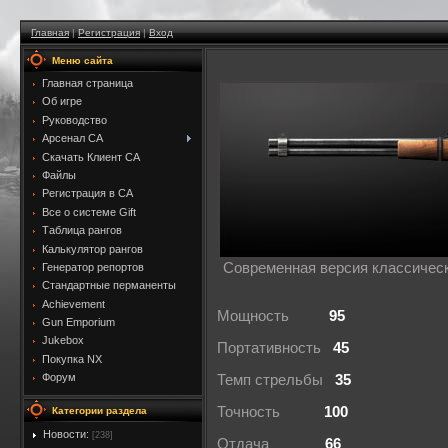
Главная
|
Регистрация
|
Вход
Меню сайта
Главная страница
Об игре
Руководство
Арсенал CA
Скачать Клиент CA
Файлы
Регистрация в CA
Все о системе Gift
Таблица рангов
Калькулятор рангов
Современная версия классическ
Генератор репортов
Стандартные перманенты
Achievement
Мощность
95
Gun Emporium
Jukebox
Портативность
45
Покупка NX
Форум
Темп стрельбы
35
Точность
100
Категории раздела
Новости:
[238]
Отдача
66