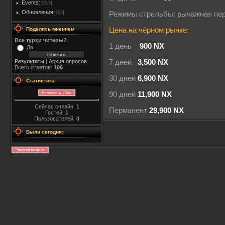
Events:
[519]
Обновления:
[66]
Режимы стрельбы: рычажная пе
Поделись мнением
Цена на чёрном рынке:
Все турки читеры?
1 день
900 NX
Да
Результаты
|
Архив опросов
7 дней
3,500 NX
Всего ответов:
106
30 дней
6,900 NX
Статистика
90 дней
11,900 NX
Сейчас онлайн:
1
Перманент
29,900 NX
Гостей:
1
Пользователей:
0
Были сегодня: