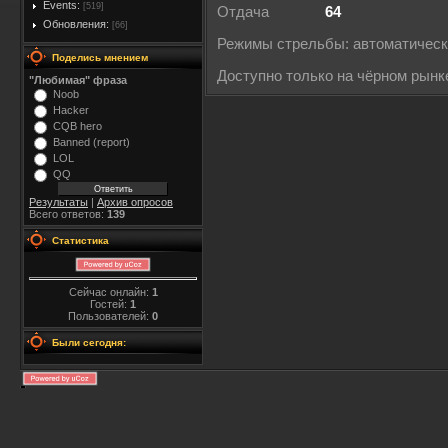
Events:
[519]
Отдача
64
Обновления:
[66]
Режимы стрельбы: автоматичес
Поделись мнением
Доступно только на чёрном рынк
"Любимая" фраза
Noob
Hacker
CQB hero
Banned (report)
LOL
QQ
Результаты
|
Архив опросов
Всего ответов:
139
Статистика
Сейчас онлайн:
1
Гостей:
1
Пользователей:
0
Были сегодня: