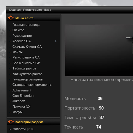
Главная
|
Регистрация
|
Вход
Меню сайта
Главная страница
Об игре
Руководство
Арсенал CA
Скачать Клиент CA
Файлы
Регистрация в CA
Все о системе Gift
Таблица рангов
Калькулятор рангов
Hana затратила много времени
Генератор репортов
Стандартные перманенты
Achievement
Gun Emporium
Мощность
36
Jukebox
Покупка NX
Портативность
90
Форум
Темп стрельбы
87
Категории раздела
Точность
74
Новости:
[238]