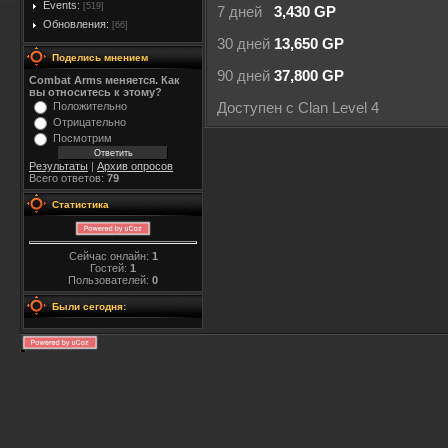
Events:
[519]
7 дней
3,430 GP
Обновления:
[66]
30 дней
13,650 GP
Поделись мнением
90 дней
37,800 GP
Combat Arms меняется. Как
вы относитесь к этому?
Положительно
Доступен с Clan Level 4
Отрицательно
Посмотрим
Результаты
|
Архив опросов
Всего ответов:
79
Статистика
Сейчас онлайн:
1
Гостей:
1
Пользователей:
0
Были сегодня: