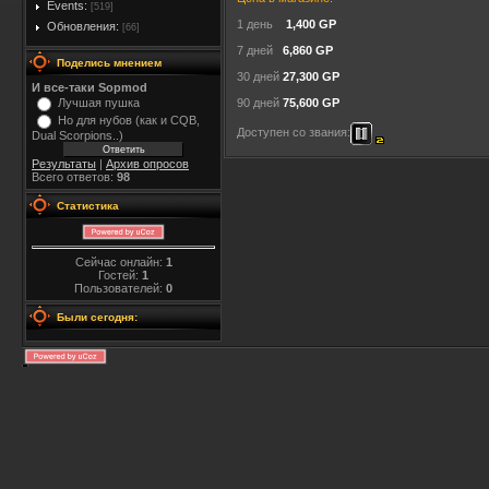
Events:
[519]
1 день
1,400 GP
Обновления:
[66]
7 дней
6,860 GP
Поделись мнением
30 дней
27,300 GP
И все-таки Sopmod
Лучшая пушка
90 дней
75,600 GP
Но для нубов (как и CQB,
Доступен со звания:
Dual Scorpions..)
Результаты
|
Архив опросов
Всего ответов:
98
Статистика
Сейчас онлайн:
1
Гостей:
1
Пользователей:
0
Были сегодня: