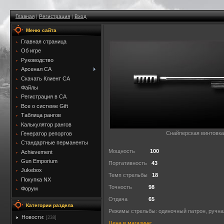
Главная
|
Регистрация
|
Вход
Меню сайта
Главная страница
Об игре
Руководство
Арсенал CA
Скачать Клиент CA
Файлы
Регистрация в CA
Все о системе Gift
Таблица рангов
Калькулятор рангов
Снайперская винтовка
Генератор репортов
Стандартные перманенты
Мощность
100
Achievement
Gun Emporium
Портативность
43
Jukebox
Темп стрельбы
18
Покупка NX
Точность
98
Форум
Отдача
65
Категории раздела
Режимы стрельбы: одиночный патрон, ручна
Новости:
[238]
Цена в магазине: