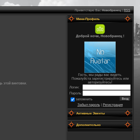
Приветствую Вас
Новобранец
|
RSS
Мини-Профиль
Доброй ночи, Новобранец !
Гость, мы рады вас видеть.
Пожалуйста зарегистрируйтесь или
авторизуйтесь!
ь этой винтовки.
Логин:
Пароль:
запомнить
Забыл пароль
|
Регистрация
Активные Эвенты
Дополнительно