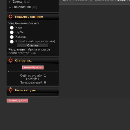
Events:
[519]
Обновления:
[66]
Поделись мнением
Что больше бесит?
Хэды
Нубы
Хакеры
KS (kill steal - кража фрага)
Результаты
|
Архив опросов
Всего ответов:
139
Статистика
Сейчас онлайн:
1
Гостей:
1
Пользователей:
0
Были сегодня: