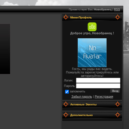
Приветствую Вас
Новобранец
|
RSS
Мини-Профиль
Доброе утро, Новобранец !
Гость, мы рады вас видеть.
Пожалуйста зарегистрируйтесь или
авторизуйтесь!
Логин:
Пароль:
запомнить
Забыл пароль
|
Регистрация
Активные Эвенты
Дополнительно