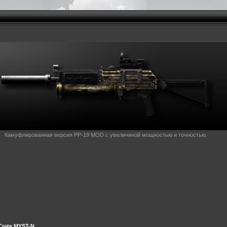
Камуфлированная версия PP-19 MOD с увеличиной мощностью и точностью.
Crate MYST-N