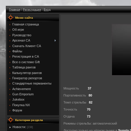
Главная
|
Регистрация
|
Вход
Меню сайта
Главная страница
Об игре
Руководство
Арсенал CA
Скачать Клиент CA
Файлы
Регистрация в CA
Все о системе Gift
Таблица рангов
Калькулятор рангов
Генератор репортов
Стандартные перманенты
Мощность
37
Achievement
Gun Emporium
Портативность
80
Jukebox
Темп стрельбы
82
Покупка NX
Точность
70
Форум
Отдача
73
Категории раздела
Режимы стрельбы: автоматический
Новости:
[238]
Доступно только на чёрном рынке в
Supply 