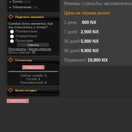
Events:
[519]
Режимы стрельбы: автоматичес
Обновления:
[66]
Цена на чёрном рынке:
Поделись мнением
1 день
800 NX
Combat Arms меняется. Как
вы относитесь к этому?
Положительно
7 дней
2,900 NX
Отрицательно
Посмотрим
30 дней
5,900 NX
Результаты
|
Архив опросов
90 дней
9,900 NX
Всего ответов:
79
Пермонент
19,900 NX
Статистика
Сейчас онлайн:
1
Гостей:
1
Пользователей:
0
Были сегодня: