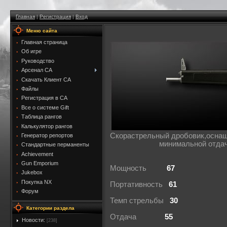
Главная
|
Регистрация
|
Вход
Меню сайта
Главная страница
Об игре
Руководство
Арсенал CA
Скачать Клиент CA
Файлы
Регистрация в CA
Все о системе Gift
Таблица рангов
Калькулятор рангов
Скорастрельный дробовик,оснащ
Генератор репортов
минимальной отдач
Стандартные перманенты
Achievement
Gun Emporium
Мощность
67
Jukebox
Покупка NX
Портативность
61
Форум
Темп стрельбы
30
Категории раздела
Отдача
55
Новости:
[238]