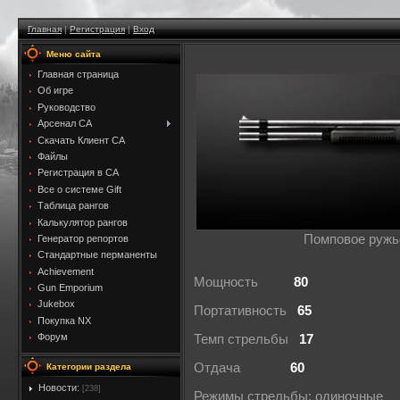
Главная
|
Регистрация
|
Вход
Меню сайта
Главная страница
Об игре
Руководство
Арсенал CA
Скачать Клиент CA
Файлы
Регистрация в CA
Все о системе Gift
Таблица рангов
Калькулятор рангов
Помповое ружь
Генератор репортов
Стандартные перманенты
Achievement
Мощность
80
Gun Emporium
Jukebox
Портативность
65
Покупка NX
Форум
Темп стрельбы
17
Отдача
60
Категории раздела
Новости:
[238]
Режимы стрельбы: одиночные