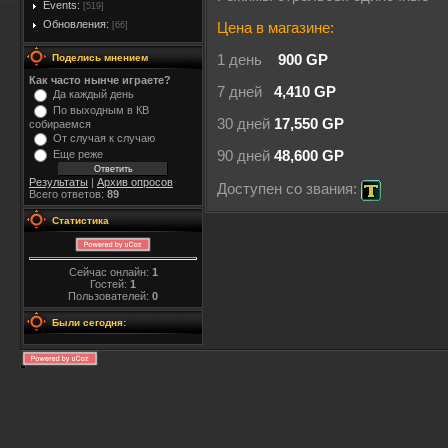
Events:
[519]
Обновления:
[66]
Цена в магазине:
Поделись мнением
1 день
900 GP
Как часто нынче играете?
7 дней
4,410 GP
Да каждый день
По выходным в КВ
30 дней
17,550 GP
собираемся
От случая к случаю
Еще реже
90 дней
48,600 GP
Результаты
|
Архив опросов
Доступен со звания:
Всего ответов:
89
Статистика
Сейчас онлайн:
1
Гостей:
1
Пользователей:
0
Были сегодня: