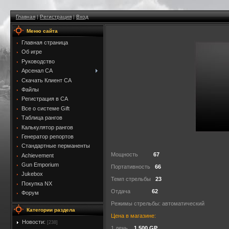
Главная
|
Регистрация
|
Вход
Меню сайта
Главная страница
Об игре
Руководство
Арсенал CA
Скачать Клиент CA
Файлы
Регистрация в CA
Все о системе Gift
Таблица рангов
Калькулятор рангов
Генератор репортов
Стандартные перманенты
Мощность
67
Achievement
Gun Emporium
Портативность
66
Jukebox
Темп стрельбы
23
Покупка NX
Отдача
62
Форум
Режимы стрельбы: автоматический
Категории раздела
Цена в магазине:
Новости:
[238]
1 день
1,500 GP