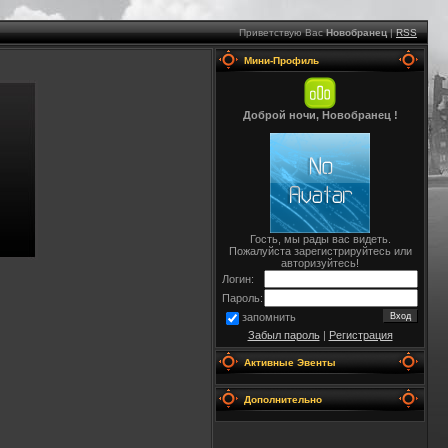
Приветствую Вас
Новобранец
|
RSS
Мини-Профиль
Доброй ночи, Новобранец !
Гость, мы рады вас видеть.
Пожалуйста зарегистрируйтесь или
авторизуйтесь!
Логин:
Пароль:
запомнить
Забыл пароль
|
Регистрация
Активные Эвенты
Дополнительно