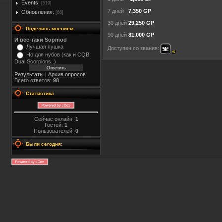
Events:
[519]
7 дней
7,350 GP
Обновления:
[66]
30 дней
29,250 GP
Поделись мнением
90 дней
81,000 GP
И все-таки Sopmod
Лучшая пушка
Доступен со звания:
Но для нубов (как и CQB,
Dual Scorpions..)
Результаты
|
Архив опросов
Всего ответов:
98
Статистика
Сейчас онлайн:
1
Гостей:
1
Пользователей:
0
Были сегодня: