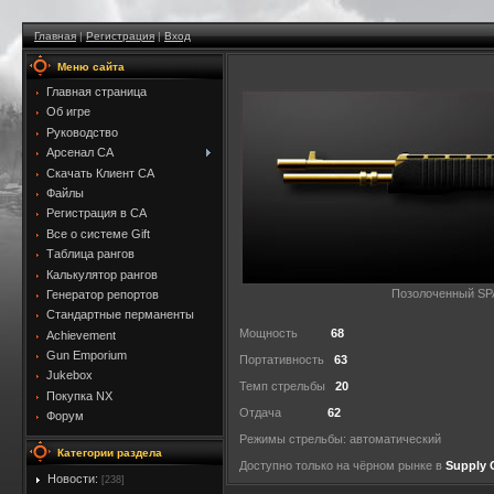
Главная
|
Регистрация
|
Вход
Меню сайта
Главная страница
Об игре
Руководство
Арсенал CA
Скачать Клиент CA
Файлы
Регистрация в CA
Все о системе Gift
Таблица рангов
Калькулятор рангов
Позолоченный SPA
Генератор репортов
Стандартные перманенты
Мощность
68
Achievement
Gun Emporium
Портативность
63
Jukebox
Темп стрельбы
20
Покупка NX
Отдача
62
Форум
Режимы стрельбы: автоматический
Категории раздела
Доступно только на чёрном рынке в
Supply 
Новости:
[238]