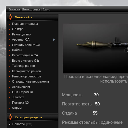
Главная
|
Регистрация
|
Вход
Меню сайта
Главная страница
Об игре
Руководство
Арсенал CA
Скачать Клиент CA
Файлы
Регистрация в CA
Все о системе Gift
Таблица рангов
Калькулятор рангов
Простая в использовании,перен
Генератор репортов
использовать
Стандартные перманенты
Achievement
Gun Emporium
Мощность
70
Jukebox
Покупка NX
Портативность
50
Форум
Отдача
55
Категории раздела
Режимы стрельбы: одиночные
Новости:
[238]