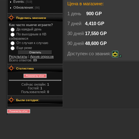
Events:
[519]
Цена в магазине:
Обновления:
[66]
1 день
900 GP
Поделись мнением
7 дней
4,410 GP
Как часто нынче играете?
Да каждый день
30 дней
17,550 GP
По выходным в КВ
собираемся
От случая к случаю
90 дней
48,600 GP
Еще реже
Доступен со звания:
Результаты
|
Архив опросов
Всего ответов:
89
Статистика
Сейчас онлайн:
1
Гостей:
1
Пользователей:
0
Были сегодня: