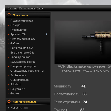
Главная
|
Регистрация
|
Вход
Меню сайта
Главная страница
Об игре
Руководство
Арсенал CA
Скачать Клиент CA
Файлы
Регистрация в CA
Все о системе Gift
Таблица рангов
Калькулятор рангов
ACR Blacksnake напоминает SC
Генератор репортов
использует модульную сист
Стандартные перманенты
Achievement
Gun Emporium
Jukebox
Мощность
41
Покупка NX
Форум
Портативность
66
Темп стрельбы
74
Категории раздела
Новости:
[238]
Точность
82