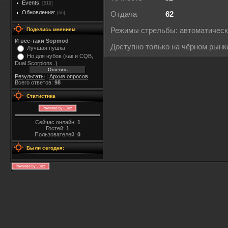
Events:
[519]
Обновления:
[66]
Отдача
62
Поделись мнением
Режимы стрельбы: автоматичес
И все-таки Sopmod
Доступно только на чёрном рынк
Лучшая пушка
Но для нубов (как и CQB,
Dual Scorpions..)
Результаты
|
Архив опросов
Всего ответов:
98
Статистика
Сейчас онлайн:
1
Гостей:
1
Пользователей:
0
Были сегодня: