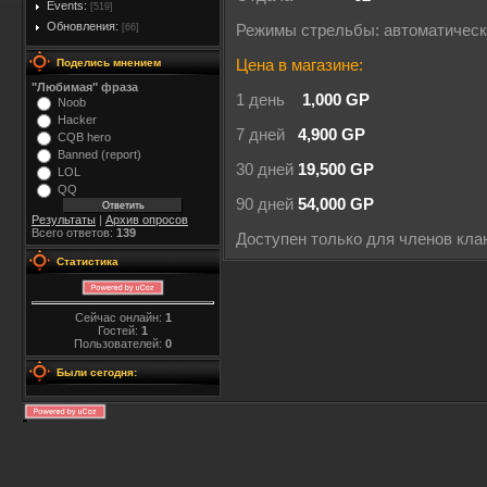
Events:
[519]
Обновления:
[66]
Режимы стрельбы: автоматичес
Поделись мнением
Цена в магазине:
"Любимая" фраза
1 день
1,000 GP
Noob
Hacker
7 дней
4,900 GP
CQB hero
Banned (report)
30 дней
19,500 GP
LOL
QQ
90 дней
54,000 GP
Результаты
|
Архив опросов
Всего ответов:
139
Доступен только для членов кла
Статистика
Сейчас онлайн:
1
Гостей:
1
Пользователей:
0
Были сегодня: