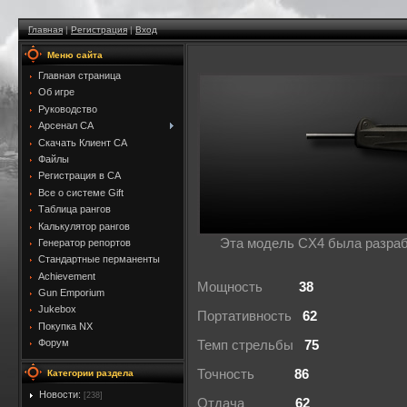
Главная
|
Регистрация
|
Вход
Меню сайта
Главная страница
Об игре
Руководство
Арсенал CA
Скачать Клиент CA
Файлы
Регистрация в CA
Все о системе Gift
Таблица рангов
Калькулятор рангов
Эта модель CX4 была разраб
Генератор репортов
Стандартные перманенты
Achievement
Мощность
38
Gun Emporium
Jukebox
Портативность
62
Покупка NX
Форум
Темп стрельбы
75
Точность
86
Категории раздела
Новости:
[238]
Отдача
62