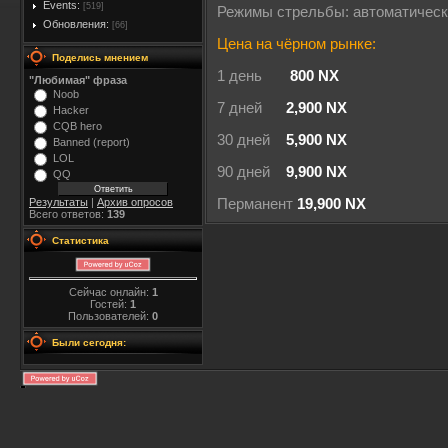
Events:
[519]
Режимы стрельбы: автоматичес
Обновления:
[66]
Цена на чёрном рынке:
Поделись мнением
1 день
800 NX
"Любимая" фраза
Noob
7 дней
2,900 NX
Hacker
CQB hero
30 дней
5,900 NX
Banned (report)
LOL
90 дней
9,900 NX
QQ
Результаты
|
Архив опросов
Перманент
19,900 NX
Всего ответов:
139
Статистика
Сейчас онлайн:
1
Гостей:
1
Пользователей:
0
Были сегодня: