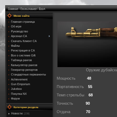
Главная
|
Регистрация
|
Вход
Меню сайта
Главная страница
Об игре
Руководство
Арсенал CA
Скачать Клиент CA
Файлы
Регистрация в CA
Все о системе Gift
Таблица рангов
Калькулятор рангов
Оружие дубайски
Генератор репортов
Стандартные перманенты
Мощность
48
Achievement
Gun Emporium
Портативность
55
Jukebox
Покупка NX
Темп стрельбы
68
Форум
Точность
90
Категории раздела
Отдача
70
Новости:
[238]