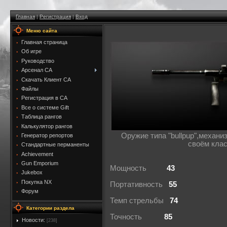
Главная
|
Регистрация
|
Вход
Меню сайта
Главная страница
Об игре
Руководство
Арсенал CA
Скачать Клиент CA
Файлы
Регистрация в CA
Все о системе Gift
Таблица рангов
Калькулятор рангов
Оружие типа "bullpup",механ
Генератор репортов
своём клас
Стандартные перманенты
Achievement
Gun Emporium
Мощность
43
Jukebox
Покупка NX
Портативность
55
Форум
Темп стрельбы
74
Категории раздела
Точность
85
Новости:
[238]