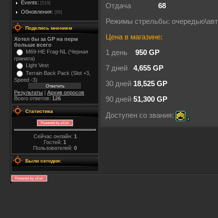
Events:
[519]
Отдача
68
Обновления:
[66]
Режимы стрельбы: очередью\ав
Поделись мнением
Цена в магазине:
Хотел бы за GP на перм
больше всего
M69-HE Frag-NL (Черная
1 день
950 GP
граната)
Light Vest
7 дней
4,655 GP
Terrain Back Pack (Slot +3,
Speed -3)
30 дней
18,525 GP
Результаты
|
Архив опросов
Всего ответов:
126
90 дней
51,300 GP
Статистика
Доступен со звания:
Сейчас онлайн:
1
Гостей:
1
Пользователей:
0
Были сегодня: