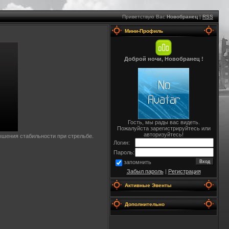
Приветствую Вас
Новобранец
|
RSS
Мини-Профиль
Доброй ночи, Новобранец !
Гость, мы рады вас видеть.
Пожалуйста зарегистрируйтесь или
авторизуйтесь!
шения стабильности при стрельбе.
Логин:
Пароль:
запомнить
Забыл пароль
|
Регистрация
Активные Эвенты
Дополнительно