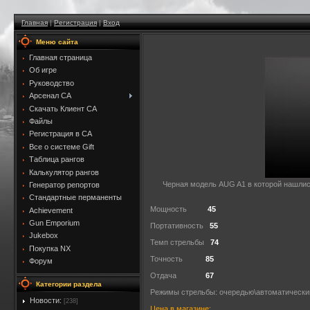
Главная
|
Регистрация
|
Вход
Меню сайта
Главная страница
Об игре
Руководство
Арсенал CA
Скачать Клиент CA
Файлы
Регистрация в CA
Все о системе Gift
Таблица рангов
Калькулятор рангов
Черная модель AUG A1 в которой нашлис
Генератор репортов
Стандартные перманенты
Мощность
45
Achievement
Gun Emporium
Портативность
55
Jukebox
Темп стрельбы
74
Покупка NX
Точность
85
Форум
Отдача
67
Категории раздела
Режимы стрельбы: очередью\автоматически
Новости:
[238]
Цена в магазине: