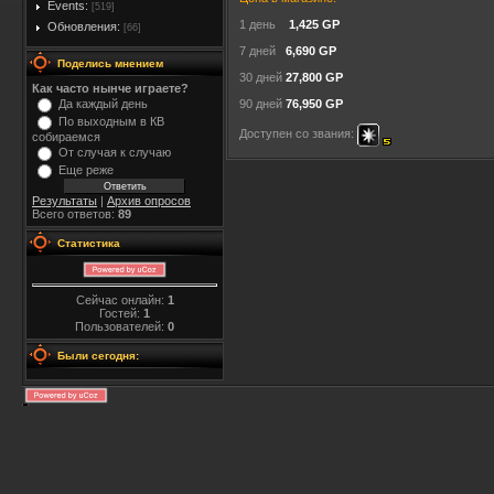
Events:
[519]
1 день
1,425 GP
Обновления:
[66]
7 дней
6,690 GP
Поделись мнением
30 дней
27,800 GP
Как часто нынче играете?
Да каждый день
90 дней
76,950 GP
По выходным в КВ
Доступен со звания:
собираемся
От случая к случаю
Еще реже
Результаты
|
Архив опросов
Всего ответов:
89
Статистика
Сейчас онлайн:
1
Гостей:
1
Пользователей:
0
Были сегодня: