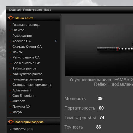
Главная
|
Регистрация
|
Вход
Меню сайта
Главная страница
Об игре
Руководство
Арсенал CA
Скачать Клиент CA
Файлы
Регистрация в CA
Все о системе Gift
Таблица рангов
Калькулятор рангов
Улучшенный вариант FAMAS G
Генератор репортов
Reflex + добавлен
Стандартные перманенты
Achievement
Gun Emporium
Мощность
39
Jukebox
Покупка NX
Портативность
60
Форум
Темп стрельбы
74
Категории раздела
Точность
86
Новости:
[238]