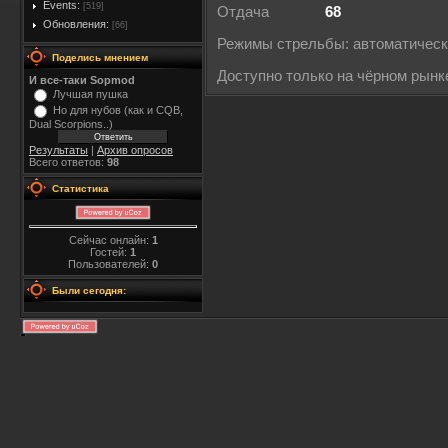
Events:
[519]
Отдача
68
Обновления:
[66]
Режимы стрельбы: автоматичес
Поделись мнением
Доступно только на чёрном рынк
И все-таки Sopmod
Лучшая пушка
Но для нубов (как и CQB,
Dual Scorpions..)
Результаты
|
Архив опросов
Всего ответов:
98
Статистика
Сейчас онлайн:
1
Гостей:
1
Пользователей:
0
Были сегодня: