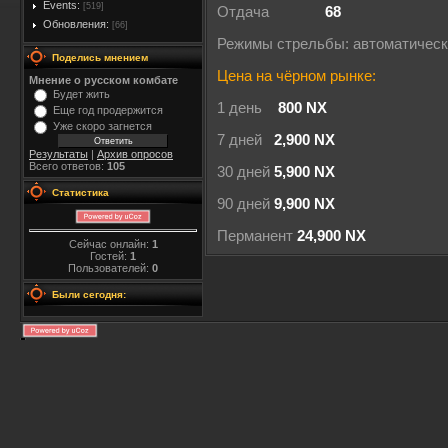
Events:
[519]
Отдача
68
Обновления:
[66]
Режимы стрельбы: автоматичес
Поделись мнением
Цена на чёрном рынке:
Мнение о русском комбате
Будет жить
1 день
800 NX
Еще год продержится
Уже скоро загнется
7 дней
2,900 NX
Результаты
|
Архив опросов
Всего ответов:
105
30 дней
5,900 NX
Статистика
90 дней
9,900 NX
Перманент
24,900 NX
Сейчас онлайн:
1
Гостей:
1
Пользователей:
0
Были сегодня: