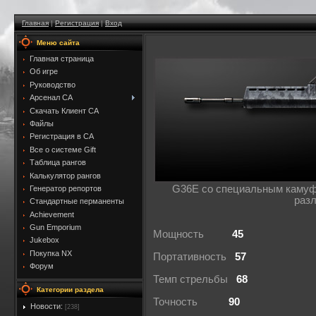
Главная
|
Регистрация
|
Вход
Меню сайта
Главная страница
Об игре
Руководство
Арсенал CA
Скачать Клиент CA
Файлы
Регистрация в CA
Все о системе Gift
Таблица рангов
Калькулятор рангов
G36E со специальным камуф
Генератор репортов
разл
Стандартные перманенты
Achievement
Gun Emporium
Мощность
45
Jukebox
Покупка NX
Портативность
57
Форум
Темп стрельбы
68
Категории раздела
Точность
90
Новости:
[238]