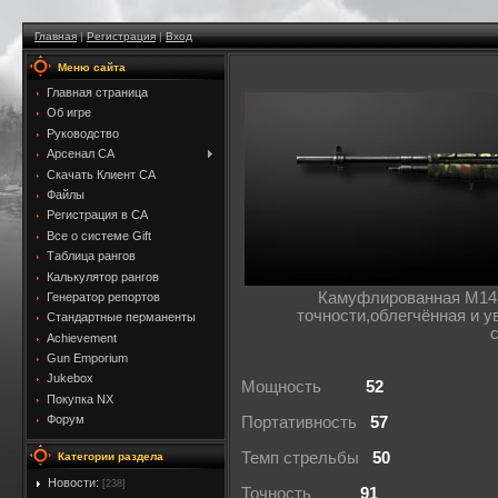
Главная
|
Регистрация
|
Вход
Меню сайта
Главная страница
Об игре
Руководство
Арсенал CA
Скачать Клиент CA
Файлы
Регистрация в CA
Все о системе Gift
Таблица рангов
Калькулятор рангов
Камуфлированная M14
Генератор репортов
точности,облегчённая и 
Стандартные перманенты
Achievement
Gun Emporium
Jukebox
Мощность
52
Покупка NX
Форум
Портативность
57
Темп стрельбы
50
Категории раздела
Новости:
[238]
Точность
91