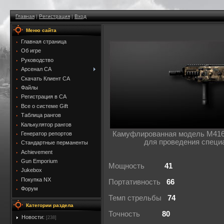
Главная
|
Регистрация
|
Вход
Меню сайта
Главная страница
Об игре
Руководство
Арсенал CA
Скачать Клиент CA
Файлы
Регистрация в CA
Все о системе Gift
Таблица рангов
Калькулятор рангов
Камуфлированная модель M416
Генератор репортов
для проведения специ
Стандартные перманенты
Achievement
Gun Emporium
Мощность
41
Jukebox
Покупка NX
Портативность
66
Форум
Темп стрельбы
74
Категории раздела
Точность
80
Новости:
[238]